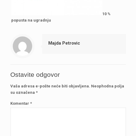
10 %
popusta na ugradnju
Majda Petrovic
Ostavite odgovor
Vaša adresa e-pošte neće biti objavljena.
Neophodna polja
su označena
*
Komentar
*