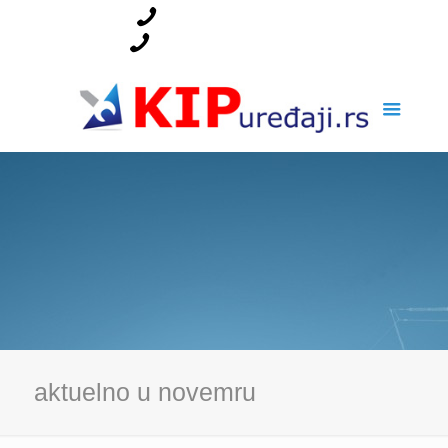
014/238-795
064/246-55-54
aktuelno u novemru