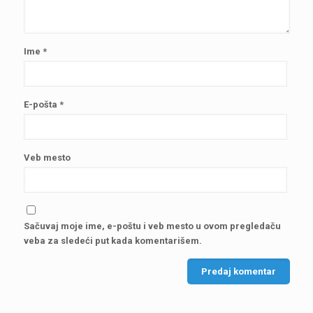
Ime
*
E-pošta
*
Veb mesto
Sačuvaj moje ime, e-poštu i veb mesto u ovom pregledaču
veba za sledeći put kada komentarišem.